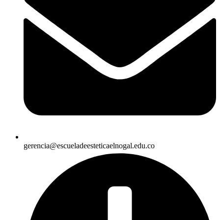
gerencia@escueladeesteticaelnogal.edu.co