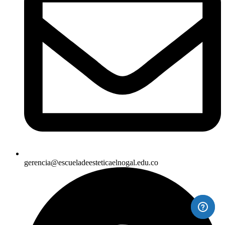
gerencia@escueladeesteticaelnogal.edu.co​