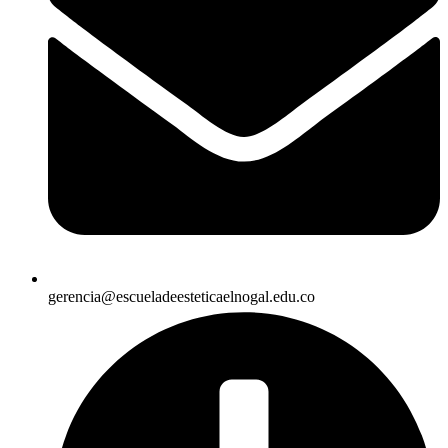
gerencia@escueladeesteticaelnogal.edu.co