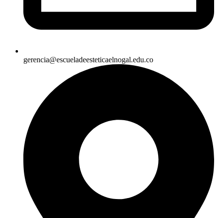
gerencia@escueladeesteticaelnogal.edu.co​