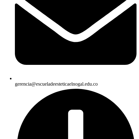
gerencia@escueladeesteticaelnogal.edu.co